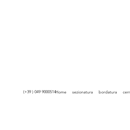
(+39 ) 049 9000514
Home
sezionatura
bordatura
cent